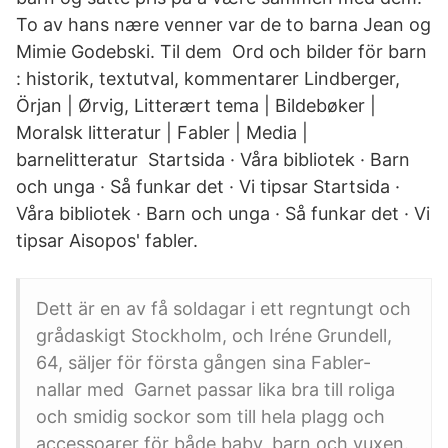
To av hans nære venner var de to barna Jean og
Mimie Godebski. Til dem Ord och bilder för barn
: historik, textutval, kommentarer Lindberger,
Örjan | Ørvig, Litterært tema | Bildebøker |
Moralsk litteratur | Fabler | Media |
barnelitteratur Startsida · Våra bibliotek · Barn
och unga · Så funkar det · Vi tipsar Startsida ·
Våra bibliotek · Barn och unga · Så funkar det · Vi
tipsar Aisopos' fabler.
Dett är en av få soldagar i ett regntungt och
grådaskigt Stockholm, och Iréne Grundell,
64, säljer för första gången sina Fabler-
nallar med Garnet passar lika bra till roliga
och smidig sockor som till hela plagg och
accessoarer för både baby, barn och vuxen.