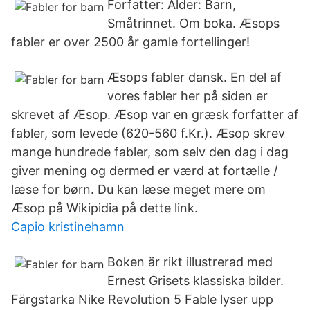
Forfatter: Alder: Barn,
Småtrinnet. Om boka. Æsops
fabler er over 2500 år gamle fortellinger!
Æsops fabler dansk. En del af
vores fabler her på siden er
skrevet af Æsop. Æsop var en græsk forfatter af
fabler, som levede (620-560 f.Kr.). Æsop skrev
mange hundrede fabler, som selv den dag i dag
giver mening og dermed er værd at fortælle /
læse for børn. Du kan læse meget mere om
Æsop på Wikipidia på dette link.
Capio kristinehamn
Boken är rikt illustrerad med
Ernest Grisets klassiska bilder.
Färgstarka Nike Revolution 5 Fable lyser upp